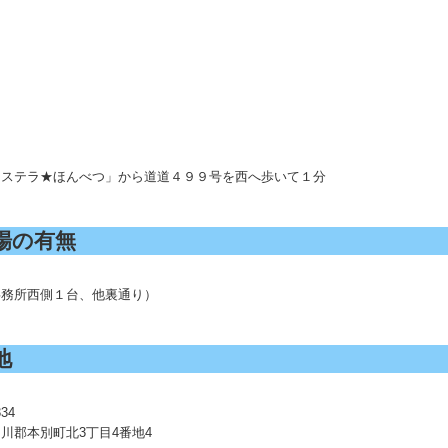
「ステラ★ほんべつ」から道道４９９号を西へ歩いて１分
場の有無
事務所西側１台、他裏通り）
地
334
川郡本別町北3丁目4番地4