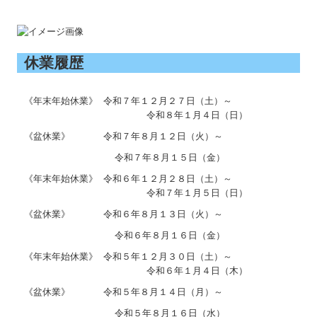
採用情報
お問合せ
休業履歴
FX4クラウド
《年末年始休業》
令和７年１２月２７日（土）～
補助金・助成金・融資情報
令和８年１月４日（日）
《盆休業》 令和７年８月１２日（火）～
デジタル化・AI導入補助金
令和７年８月１５日（金）
関与先向け融資商品ご紹介
《年末年始休業》 令和６年１２月２８日（土）～
令和７年１月５日（日）
経営者お役立ち情報
《盆休業》 令和６年８月１３日（火）～
社長メニューASP版
令和６年８月１６日（金）
TKCシステムQ&A
《年末年始休業》 令和５年１２月３０日（土）～
令和６年１月４日（木）
経営改善オンデマンド講座
《盆休業》 令和５年８月１４日（月）～
FX農業会計
令和５年８月１６日（水）