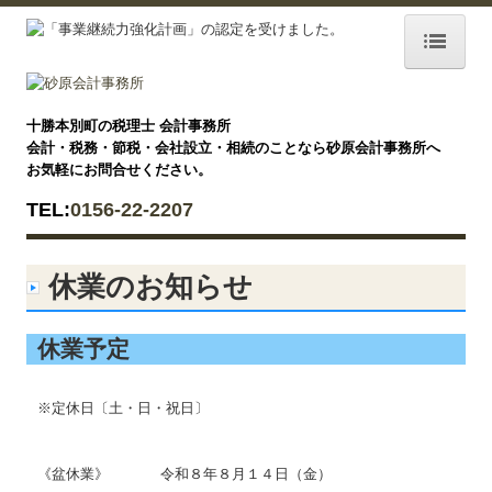
ホーム
十勝本別町の税理士 会計事務所
お知らせ
会計・税務・節税・会社設立・相続のことなら砂原会計事務所へ
お気軽にお問合せください。
事務所紹介
TEL:
0156-22-2207
経営理念
交通案内
休業のお知らせ
業務案内
休業予定
セミナー案内
休業のお知らせ
※定休日〔土・日・祝日〕
関連リンク
《盆休業》
令和８年８月１４日（金）
リンク集